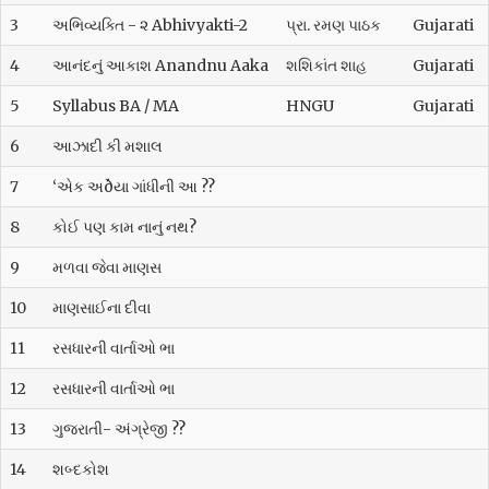
3
અભિવ્યક્તિ - ૨ Abhivyakti-2
પ્રા. રમણ પાઠક
Gujarati
4
આનંદનું આકાશ Anandnu Aaka
શશિકાંત શાહ
Gujarati
5
Syllabus BA / MA
HNGU
Gujarati
6
આઝાદી કી મશાલ
7
‘એક અðયા ગાંધીની આ ??
8
કોઈ પણ કામ નાનું નથ?
9
મળવા જેવા માણસ
10
માણસાઈના દીવા
11
રસધારની વાર્તાઓ ભા
12
રસધારની વાર્તાઓ ભા
13
ગુજરાતી- અંગ્રેજી ??
14
શબ્દકોશ