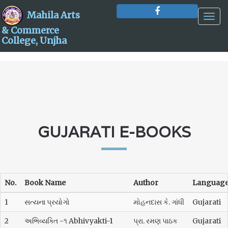
Mahila Arts
Togg
navig
& Commerce
College, Unjha
GUJARATI E-BOOKS
No.
Book Name
Author
Languag
1
સત્યના પ્રયોગો
મોહનદાસ કે. ગાંધી
Gujarati
2
અભિવ્યક્તિ -૧ Abhivyakti-1
પ્રા. રમણ પાઠક
Gujarati